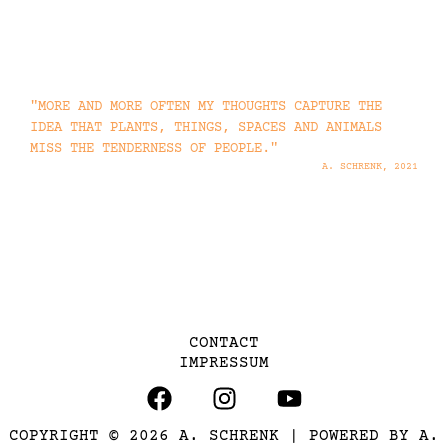
"MORE AND MORE OFTEN MY THOUGHTS CAPTURE THE
IDEA THAT PLANTS, THINGS, SPACES AND ANIMALS
MISS THE TENDERNESS OF PEOPLE."
A. SCHRENK, 2021
CONTACT
IMPRESSUM
F
I
Y
A
N
O
C
S
U
COPYRIGHT © 2026 A. SCHRENK | POWERED BY A.